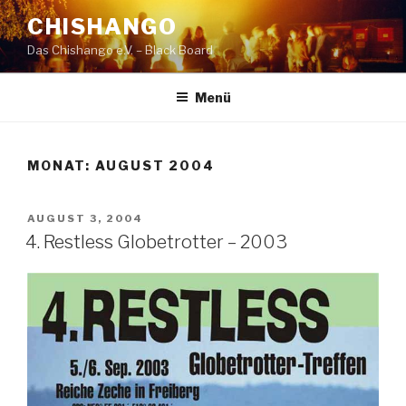
Zum
CHISHANGO
Inhalt
Das Chishango e.V. – Black Board
springen
Menü
MONAT:
AUGUST 2004
VERÖFFENTLICHT
AUGUST 3, 2004
AM
4. Restless Globetrotter – 2003