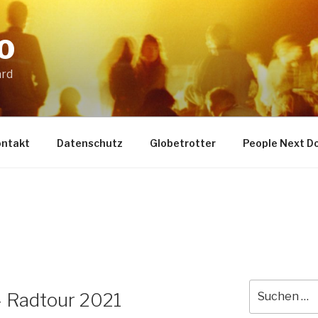
O
ard
ontakt
Datenschutz
Globetrotter
People Next D
Suche
– Radtour 2021
nach: