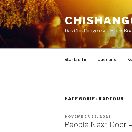
Zum
Inhalt
CHISHANG
springen
Das Chishango e.V. – Black Bo
Startseite
Über uns
K
KATEGORIE:
RADTOUR
VERÖFFENTLICHT
NOVEMBER 25, 2021
AM
People Next Door 