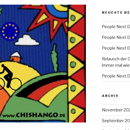
NEUESTE B
People Next D
People Next D
People Next D
Relaunch der 
immer mal wie
People Next D
ARCHIV
November 20
September 2